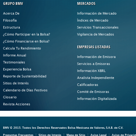
GRUPO BMV
MERCADOS
Acerca De
Información de Mercado
Filosofía
Índices de Mercado
Estructura
Servicios Transaccionales
¿Cómo Participar en la Bolsa?
Vigilancia de Mercados
¿Cómo Financiarse en Bolsa?
EMPRESAS LISTADAS
Calcula Tu Rendimiento
Informe Anual
Información de Emisora
Testimoniales
Servicios a Emisoras
Experiencia Bolsa
Información XBRL
Reporte de Sustentabilidad
Analista Independiente
Sitios de Interés
Calificadoras
Calendario de Días Festivos
Comité de Emisoras
Glosario
Información Digitalizada
Revista Acciones
BMV © 2015. Todos los Derechos Reservados Bolsa Mexicana de Valores, S.A.B. de C.V.
Preguntas Frecuentes
Sitios de Interés
Mapa de Sitio
Aviso Legal
Aviso de Privaci