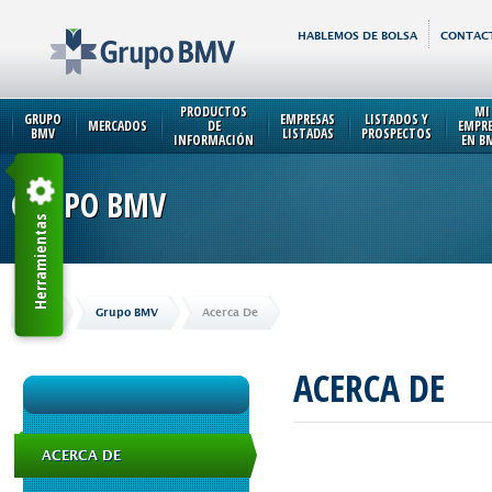
HABLEMOS DE BOLSA
CONTAC
PRODUCTOS
MI
GRUPO
EMPRESAS
LISTADOS Y
MERCADOS
DE
EMPR
BMV
LISTADAS
PROSPECTOS
INFORMACIÓN
EN B
GRUPO BMV
Herramientas
Inicio
Grupo BMV
Acerca De
ACERCA DE
ACERCA DE