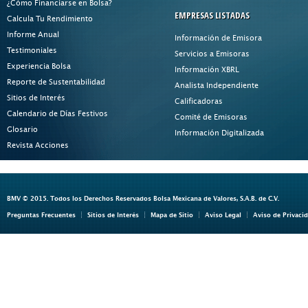
¿Cómo Financiarse en Bolsa?
EMPRESAS LISTADAS
Calcula Tu Rendimiento
Informe Anual
Información de Emisora
Testimoniales
Servicios a Emisoras
Experiencia Bolsa
Información XBRL
Reporte de Sustentabilidad
Analista Independiente
Sitios de Interés
Calificadoras
Calendario de Días Festivos
Comité de Emisoras
Glosario
Información Digitalizada
Revista Acciones
BMV © 2015. Todos los Derechos Reservados Bolsa Mexicana de Valores, S.A.B. de C.V.
Preguntas Frecuentes
Sitios de Interés
Mapa de Sitio
Aviso Legal
Aviso de Privaci