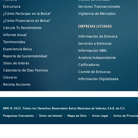
Estructura
Servicios Transaccionales
¿Cómo Participar en la Bolsa?
Vigilancia de Mercados
¿Cómo Financiarse en Bolsa?
EMPRESAS LISTADAS
Calcula Tu Rendimiento
Informe Anual
Información de Emisora
Testimoniales
Servicios a Emisoras
Experiencia Bolsa
Información XBRL
Reporte de Sustentabilidad
Analista Independiente
Sitios de Interés
Calificadoras
Calendario de Días Festivos
Comité de Emisoras
Glosario
Información Digitalizada
Revista Acciones
BMV © 2015. Todos los Derechos Reservados Bolsa Mexicana de Valores, S.A.B. de C.V.
Preguntas Frecuentes
Sitios de Interés
Mapa de Sitio
Aviso Legal
Aviso de Privaci