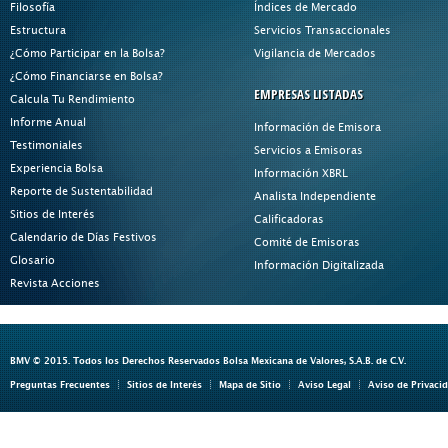
Filosofía
Índices de Mercado
Estructura
Servicios Transaccionales
¿Cómo Participar en la Bolsa?
Vigilancia de Mercados
¿Cómo Financiarse en Bolsa?
EMPRESAS LISTADAS
Calcula Tu Rendimiento
Informe Anual
Información de Emisora
Testimoniales
Servicios a Emisoras
Experiencia Bolsa
Información XBRL
Reporte de Sustentabilidad
Analista Independiente
Sitios de Interés
Calificadoras
Calendario de Días Festivos
Comité de Emisoras
Glosario
Información Digitalizada
Revista Acciones
BMV © 2015. Todos los Derechos Reservados Bolsa Mexicana de Valores, S.A.B. de C.V.
Preguntas Frecuentes
Sitios de Interés
Mapa de Sitio
Aviso Legal
Aviso de Privaci