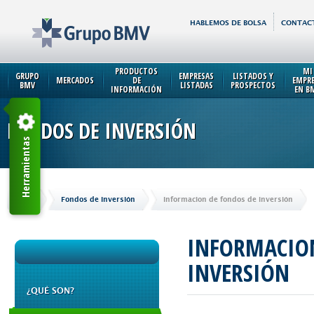
HABLEMOS DE BOLSA
CONTAC
PRODUCTOS
MI
GRUPO
EMPRESAS
LISTADOS Y
MERCADOS
DE
EMPR
BMV
LISTADAS
PROSPECTOS
INFORMACIÓN
EN B
FONDOS DE INVERSIÓN
Herramientas
Inicio
Fondos de Inversión
Informacion de fondos de inversión
INFORMACION
INVERSIÓN
¿QUÉ SON?