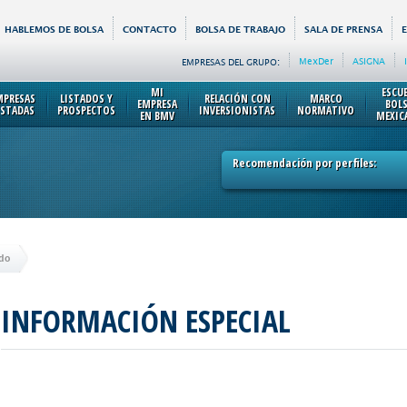
HABLEMOS DE BOLSA
CONTACTO
BOLSA DE TRABAJO
SALA DE PRENSA
MexDer
ASIGNA
EMPRESAS DEL GRUPO:
MI
ESCU
MPRESAS
LISTADOS Y
RELACIÓN CON
MARCO
EMPRESA
BOL
ISTADAS
PROSPECTOS
INVERSIONISTAS
NORMATIVO
EN BMV
MEXIC
Recomendación por perfiles:
do
INFORMACIÓN ESPECIAL