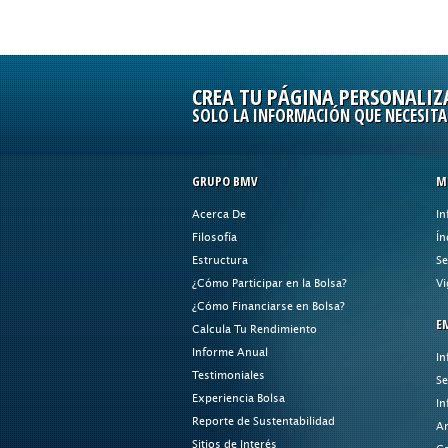
CREA TU PÁGINA PERSONALIZ
SOLO LA INFORMACIÓN QUE NECESITA
GRUPO BMV
M
Acerca De
In
Filosofía
Ín
Estructura
Se
¿Cómo Participar en la Bolsa?
Vi
¿Cómo Financiarse en Bolsa?
E
Calcula Tu Rendimiento
Informe Anual
In
Testimoniales
Se
Experiencia Bolsa
In
Reporte de Sustentabilidad
An
Sitios de Interés