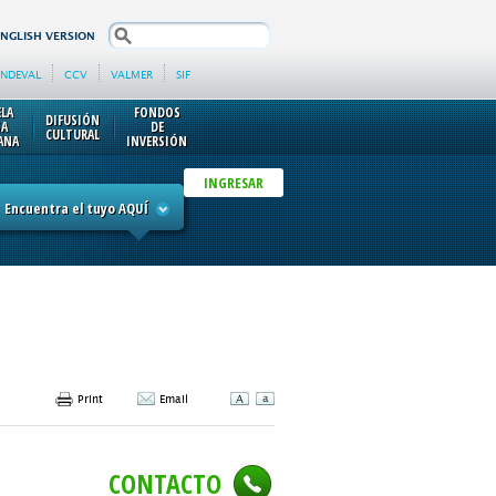
search
ENGLISH VERSION
INDEVAL
CCV
VALMER
SIF
ELA
FONDOS
DIFUSIÓN
SA
DE
CULTURAL
ANA
INVERSIÓN
INGRESAR
Encuentra el tuyo AQUÍ
Print
Email
CONTACTO