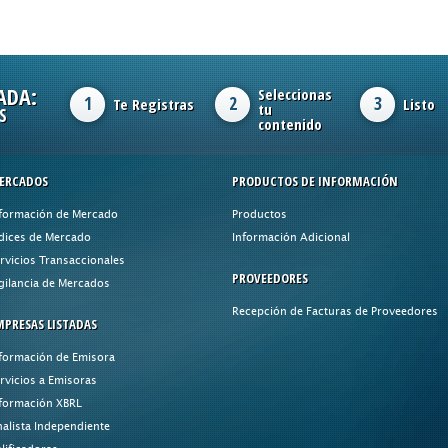
ADA:
Seleccionas
1
2
3
Te Registras
Listo
tu
S
contenido
ERCADOS
PRODUCTOS DE INFORMACIÓN
formación de Mercado
Productos
dices de Mercado
Información Adicional
rvicios Transaccionales
PROVEEDORES
gilancia de Mercados
Recepción de Facturas de Proveedores
MPRESAS LISTADAS
formación de Emisora
rvicios a Emisoras
formación XBRL
alista Independiente