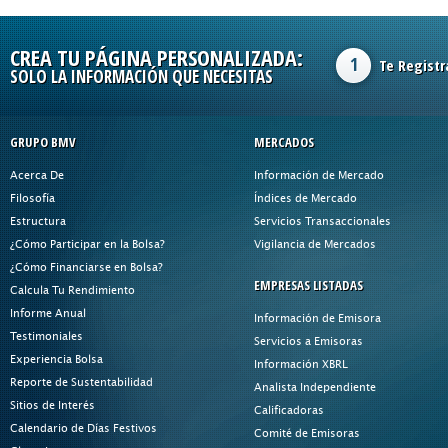
CREA TU PÁGINA PERSONALIZADA:
1
Te Registr
SOLO LA INFORMACIÓN QUE NECESITAS
GRUPO BMV
MERCADOS
Acerca De
Información de Mercado
Filosofía
Índices de Mercado
Estructura
Servicios Transaccionales
¿Cómo Participar en la Bolsa?
Vigilancia de Mercados
¿Cómo Financiarse en Bolsa?
EMPRESAS LISTADAS
Calcula Tu Rendimiento
Informe Anual
Información de Emisora
Testimoniales
Servicios a Emisoras
Experiencia Bolsa
Información XBRL
Reporte de Sustentabilidad
Analista Independiente
Sitios de Interés
Calificadoras
Calendario de Días Festivos
Comité de Emisoras