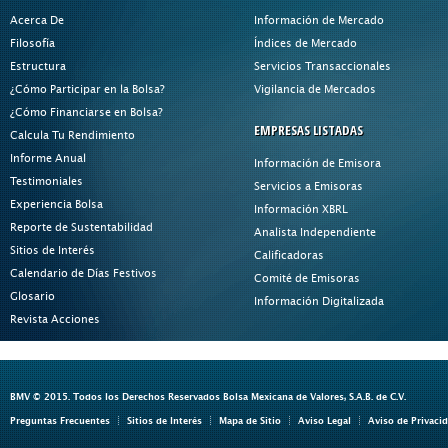
Acerca De
Información de Mercado
Filosofía
Índices de Mercado
Estructura
Servicios Transaccionales
¿Cómo Participar en la Bolsa?
Vigilancia de Mercados
¿Cómo Financiarse en Bolsa?
EMPRESAS LISTADAS
Calcula Tu Rendimiento
Informe Anual
Información de Emisora
Testimoniales
Servicios a Emisoras
Experiencia Bolsa
Información XBRL
Reporte de Sustentabilidad
Analista Independiente
Sitios de Interés
Calificadoras
Calendario de Días Festivos
Comité de Emisoras
Glosario
Información Digitalizada
Revista Acciones
BMV © 2015. Todos los Derechos Reservados Bolsa Mexicana de Valores, S.A.B. de C.V.
Preguntas Frecuentes
Sitios de Interés
Mapa de Sitio
Aviso Legal
Aviso de Privaci