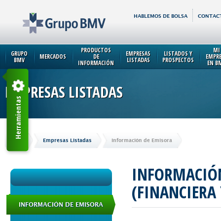
HABLEMOS DE BOLSA
CONTAC
PRODUCTOS
MI
GRUPO
EMPRESAS
LISTADOS Y
MERCADOS
DE
EMPR
BMV
LISTADAS
PROSPECTOS
INFORMACIÓN
EN B
EMPRESAS LISTADAS
Herramientas
Inicio
Empresas Listadas
Información de Emisora
INFORMACIÓN
(FINANCIERA
INFORMACIÓN DE EMISORA