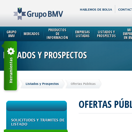
HABLEMOS DE BOLSA
CONTAC
PRODUCTOS
MI
GRUPO
EMPRESAS
LISTADOS Y
MERCADOS
DE
EMPR
BMV
LISTADAS
PROSPECTOS
INFORMACIÓN
EN B
LISTADOS Y PROSPECTOS
Herramientas
Inicio
Listados y Prospectos
Ofertas Públicas
OFERTAS PÚB
SOLICITUDES Y TRÁMITES DE
LISTADO