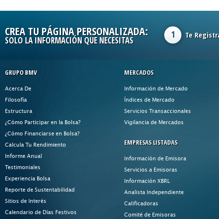
CREA TU PÁGINA PERSONALIZADA:
1
Te Registr
SOLO LA INFORMACIÓN QUE NECESITAS
GRUPO BMV
MERCADOS
Acerca De
Información de Mercado
Filosofía
Índices de Mercado
Estructura
Servicios Transaccionales
¿Cómo Participar en la Bolsa?
Vigilancia de Mercados
¿Cómo Financiarse en Bolsa?
EMPRESAS LISTADAS
Calcula Tu Rendimiento
Informe Anual
Información de Emisora
Testimoniales
Servicios a Emisoras
Experiencia Bolsa
Información XBRL
Reporte de Sustentabilidad
Analista Independiente
Sitios de Interés
Calificadoras
Calendario de Días Festivos
Comité de Emisoras