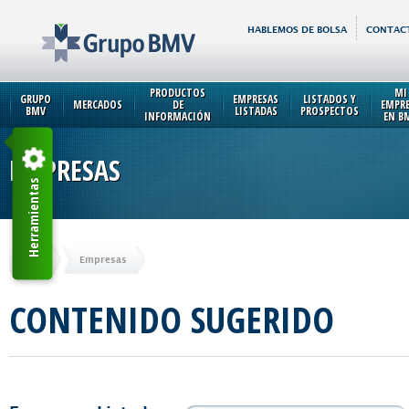
HABLEMOS DE BOLSA
CONTAC
PRODUCTOS
MI
GRUPO
EMPRESAS
LISTADOS Y
MERCADOS
DE
EMPR
BMV
LISTADAS
PROSPECTOS
INFORMACIÓN
EN B
EMPRESAS
Herramientas
Inicio
Empresas
CONTENIDO SUGERIDO