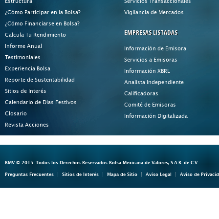
Estructura
Servicios Transaccionales
¿Cómo Participar en la Bolsa?
Vigilancia de Mercados
¿Cómo Financiarse en Bolsa?
EMPRESAS LISTADAS
Calcula Tu Rendimiento
Informe Anual
Información de Emisora
Testimoniales
Servicios a Emisoras
Experiencia Bolsa
Información XBRL
Reporte de Sustentabilidad
Analista Independiente
Sitios de Interés
Calificadoras
Calendario de Días Festivos
Comité de Emisoras
Glosario
Información Digitalizada
Revista Acciones
BMV © 2015. Todos los Derechos Reservados Bolsa Mexicana de Valores, S.A.B. de C.V.
Preguntas Frecuentes
Sitios de Interés
Mapa de Sitio
Aviso Legal
Aviso de Privaci