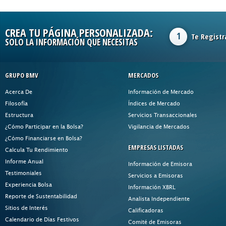
CREA TU PÁGINA PERSONALIZADA:
1
Te Registr
SOLO LA INFORMACIÓN QUE NECESITAS
GRUPO BMV
MERCADOS
Acerca De
Información de Mercado
Filosofía
Índices de Mercado
Estructura
Servicios Transaccionales
¿Cómo Participar en la Bolsa?
Vigilancia de Mercados
¿Cómo Financiarse en Bolsa?
EMPRESAS LISTADAS
Calcula Tu Rendimiento
Informe Anual
Información de Emisora
Testimoniales
Servicios a Emisoras
Experiencia Bolsa
Información XBRL
Reporte de Sustentabilidad
Analista Independiente
Sitios de Interés
Calificadoras
Calendario de Días Festivos
Comité de Emisoras