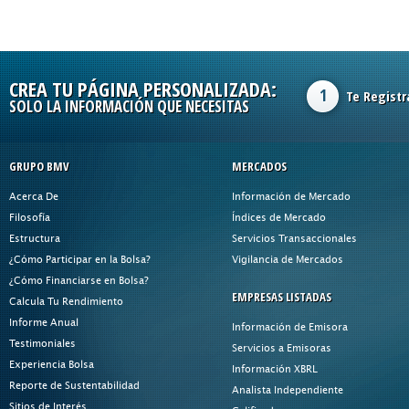
CREA TU PÁGINA PERSONALIZADA:
1
Te Registr
SOLO LA INFORMACIÓN QUE NECESITAS
GRUPO BMV
MERCADOS
Acerca De
Información de Mercado
Filosofía
Índices de Mercado
Estructura
Servicios Transaccionales
¿Cómo Participar en la Bolsa?
Vigilancia de Mercados
¿Cómo Financiarse en Bolsa?
EMPRESAS LISTADAS
Calcula Tu Rendimiento
Informe Anual
Información de Emisora
Testimoniales
Servicios a Emisoras
Experiencia Bolsa
Información XBRL
Reporte de Sustentabilidad
Analista Independiente
Sitios de Interés