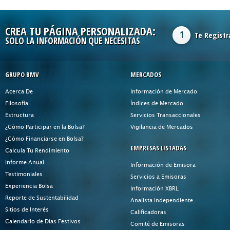
CREA TU PÁGINA PERSONALIZADA:
1
Te Registr
SOLO LA INFORMACIÓN QUE NECESITAS
GRUPO BMV
MERCADOS
Acerca De
Información de Mercado
Filosofía
Índices de Mercado
Estructura
Servicios Transaccionales
¿Cómo Participar en la Bolsa?
Vigilancia de Mercados
¿Cómo Financiarse en Bolsa?
EMPRESAS LISTADAS
Calcula Tu Rendimiento
Informe Anual
Información de Emisora
Testimoniales
Servicios a Emisoras
Experiencia Bolsa
Información XBRL
Reporte de Sustentabilidad
Analista Independiente
Sitios de Interés
Calificadoras
Calendario de Días Festivos
Comité de Emisoras