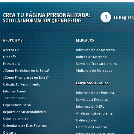
CREA TU PÁGINA PERSONALIZADA:
1
Te Registr
SOLO LA INFORMACIÓN QUE NECESITAS
GRUPO BMV
MERCADOS
Acerca De
Información de Mercado
Filosofía
Índices de Mercado
Estructura
Servicios Transaccionales
¿Cómo Participar en la Bolsa?
Vigilancia de Mercados
¿Cómo Financiarse en Bolsa?
EMPRESAS LISTADAS
Calcula Tu Rendimiento
Informe Anual
Información de Emisora
Testimoniales
Servicios a Emisoras
Experiencia Bolsa
Información XBRL
Reporte de Sustentabilidad
Analista Independiente
Sitios de Interés
Calificadoras
Calendario de Días Festivos
Comité de Emisoras
Glosario
Información Digitalizada