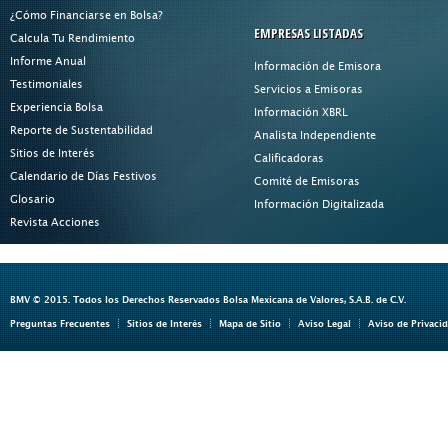
¿Cómo Financiarse en Bolsa?
EMPRESAS LISTADAS
Calcula Tu Rendimiento
Informe Anual
Información de Emisora
Testimoniales
Servicios a Emisoras
Experiencia Bolsa
Información XBRL
Reporte de Sustentabilidad
Analista Independiente
Sitios de Interés
Calificadoras
Calendario de Días Festivos
Comité de Emisoras
Glosario
Información Digitalizada
Revista Acciones
BMV © 2015. Todos los Derechos Reservados Bolsa Mexicana de Valores, S.A.B. de C.V.
Preguntas Frecuentes
Sitios de Interés
Mapa de Sitio
Aviso Legal
Aviso de Privaci