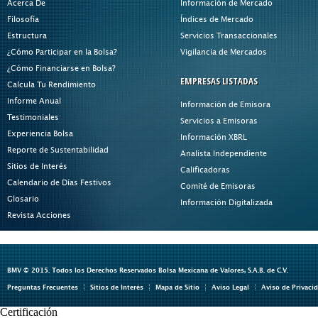
Acerca De
Información de Mercado
Filosofía
Índices de Mercado
Estructura
Servicios Transaccionales
¿Cómo Participar en la Bolsa?
Vigilancia de Mercados
¿Cómo Financiarse en Bolsa?
EMPRESAS LISTADAS
Calcula Tu Rendimiento
Informe Anual
Información de Emisora
Testimoniales
Servicios a Emisoras
Experiencia Bolsa
Información XBRL
Reporte de Sustentabilidad
Analista Independiente
Sitios de Interés
Calificadoras
Calendario de Días Festivos
Comité de Emisoras
Glosario
Información Digitalizada
Revista Acciones
BMV © 2015. Todos los Derechos Reservados Bolsa Mexicana de Valores, S.A.B. de C.V.
Preguntas Frecuentes
Sitios de Interés
Mapa de Sitio
Aviso Legal
Aviso de Privaci
Certificación