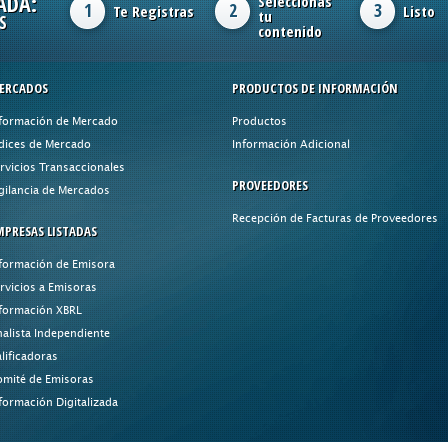
ADA:
Seleccionas
1
2
3
Te Registras
Listo
tu
S
contenido
ERCADOS
PRODUCTOS DE INFORMACIÓN
formación de Mercado
Productos
dices de Mercado
Información Adicional
rvicios Transaccionales
PROVEEDORES
gilancia de Mercados
Recepción de Facturas de Proveedores
MPRESAS LISTADAS
formación de Emisora
rvicios a Emisoras
formación XBRL
alista Independiente
lificadoras
mité de Emisoras
formación Digitalizada