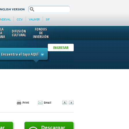
search
ENGLISH VERSION
INDEVAL
CCV
VALMER
SIF
ELA
FONDOS
DIFUSIÓN
SA
DE
CULTURAL
ANA
INVERSIÓN
INGRESAR
Encuentra el tuyo AQUÍ
Print
Email
ar
Descargar