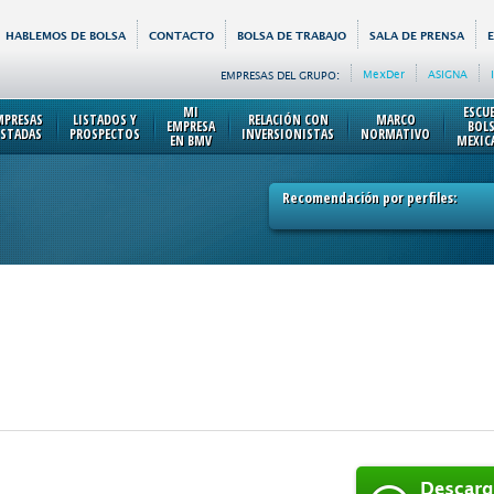
HABLEMOS DE BOLSA
CONTACTO
BOLSA DE TRABAJO
SALA DE PRENSA
MexDer
ASIGNA
EMPRESAS DEL GRUPO:
MI
ESCU
MPRESAS
LISTADOS Y
RELACIÓN CON
MARCO
EMPRESA
BOL
ISTADAS
PROSPECTOS
INVERSIONISTAS
NORMATIVO
EN BMV
MEXIC
Recomendación por perfiles:
Descarg