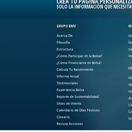
CREA TU PÁGINA PERSONALIZ
SOLO LA INFORMACIÓN QUE NECESITA
GRUPO BMV
M
Acerca De
In
Filosofía
Ín
Estructura
Se
¿Cómo Participar en la Bolsa?
Vi
¿Cómo Financiarse en Bolsa?
E
Calcula Tu Rendimiento
Informe Anual
In
Testimoniales
Se
Experiencia Bolsa
In
Reporte de Sustentabilidad
An
Sitios de Interés
Ca
Calendario de Días Festivos
Co
Glosario
In
Revista Acciones