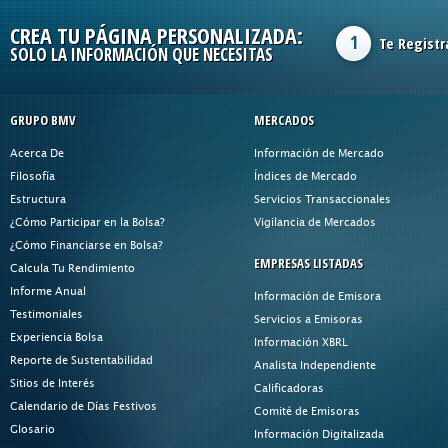
CREA TU PÁGINA PERSONALIZADA:
1
Te Registr
SOLO LA INFORMACIÓN QUE NECESITAS
GRUPO BMV
MERCADOS
Acerca De
Información de Mercado
Filosofía
Índices de Mercado
Estructura
Servicios Transaccionales
¿Cómo Participar en la Bolsa?
Vigilancia de Mercados
¿Cómo Financiarse en Bolsa?
EMPRESAS LISTADAS
Calcula Tu Rendimiento
Informe Anual
Información de Emisora
Testimoniales
Servicios a Emisoras
Experiencia Bolsa
Información XBRL
Reporte de Sustentabilidad
Analista Independiente
Sitios de Interés
Calificadoras
Calendario de Días Festivos
Comité de Emisoras
Glosario
Información Digitalizada