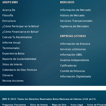
GRUPO BMV
MERCADOS
Acerca De
Información de Mercado
Filosofía
Índices de Mercado
Estructura
Servicios Transaccionales
¿Cómo Participar en la Bolsa?
Vigilancia de Mercados
¿Cómo Financiarse en Bolsa?
EMPRESAS LISTADAS
Calcula Tu Rendimiento
Informe Anual
Información de Emisora
Testimoniales
Servicios a Emisoras
Experiencia Bolsa
Información XBRL
Reporte de Sustentabilidad
Analista Independiente
Sitios de Interés
Calificadoras
Calendario de Días Festivos
Comité de Emisoras
Glosario
Información Digitalizada
Revista Acciones
BMV © 2015. Todos los Derechos Reservados Bolsa Mexicana de Valores, S.A.B. de C.V.
Preguntas Frecuentes
Sitios de Interés
Mapa de Sitio
Aviso Legal
Aviso de Privaci