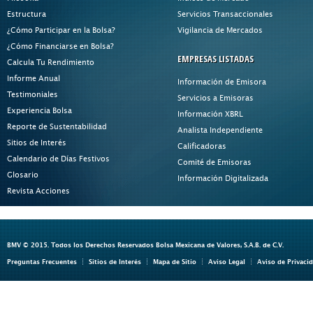
Estructura
Servicios Transaccionales
¿Cómo Participar en la Bolsa?
Vigilancia de Mercados
¿Cómo Financiarse en Bolsa?
EMPRESAS LISTADAS
Calcula Tu Rendimiento
Informe Anual
Información de Emisora
Testimoniales
Servicios a Emisoras
Experiencia Bolsa
Información XBRL
Reporte de Sustentabilidad
Analista Independiente
Sitios de Interés
Calificadoras
Calendario de Días Festivos
Comité de Emisoras
Glosario
Información Digitalizada
Revista Acciones
BMV © 2015. Todos los Derechos Reservados Bolsa Mexicana de Valores, S.A.B. de C.V.
Preguntas Frecuentes
Sitios de Interés
Mapa de Sitio
Aviso Legal
Aviso de Privaci