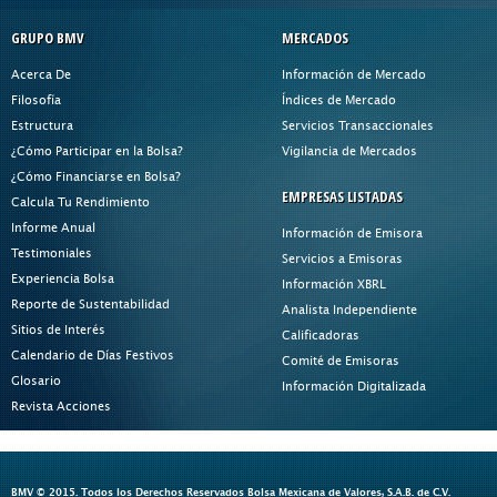
GRUPO BMV
MERCADOS
Acerca De
Información de Mercado
Filosofía
Índices de Mercado
Estructura
Servicios Transaccionales
¿Cómo Participar en la Bolsa?
Vigilancia de Mercados
¿Cómo Financiarse en Bolsa?
EMPRESAS LISTADAS
Calcula Tu Rendimiento
Informe Anual
Información de Emisora
Testimoniales
Servicios a Emisoras
Experiencia Bolsa
Información XBRL
Reporte de Sustentabilidad
Analista Independiente
Sitios de Interés
Calificadoras
Calendario de Días Festivos
Comité de Emisoras
Glosario
Información Digitalizada
Revista Acciones
BMV © 2015. Todos los Derechos Reservados Bolsa Mexicana de Valores, S.A.B. de C.V.