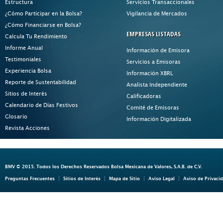
Estructura
Servicios Transaccionales
¿Cómo Participar en la Bolsa?
Vigilancia de Mercados
¿Cómo Financiarse en Bolsa?
EMPRESAS LISTADAS
Calcula Tu Rendimiento
Informe Anual
Información de Emisora
Testimoniales
Servicios a Emisoras
Experiencia Bolsa
Información XBRL
Reporte de Sustentabilidad
Analista Independiente
Sitios de Interés
Calificadoras
Calendario de Días Festivos
Comité de Emisoras
Glosario
Información Digitalizada
Revista Acciones
BMV © 2015. Todos los Derechos Reservados Bolsa Mexicana de Valores, S.A.B. de C.V.
Preguntas Frecuentes
Sitios de Interés
Mapa de Sitio
Aviso Legal
Aviso de Privaci