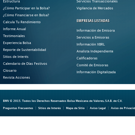
Estructura
Servicios Transaccionales
¿Cómo Participar en la Bolsa?
Vigilancia de Mercados
¿Cómo Financiarse en Bolsa?
EMPRESAS LISTADAS
Calcula Tu Rendimiento
Informe Anual
Información de Emisora
Testimoniales
Servicios a Emisoras
Experiencia Bolsa
Información XBRL
Reporte de Sustentabilidad
Analista Independiente
Sitios de Interés
Calificadoras
Calendario de Días Festivos
Comité de Emisoras
Glosario
Información Digitalizada
Revista Acciones
BMV © 2015. Todos los Derechos Reservados Bolsa Mexicana de Valores, S.A.B. de C.V.
Preguntas Frecuentes
Sitios de Interés
Mapa de Sitio
Aviso Legal
Aviso de Privaci