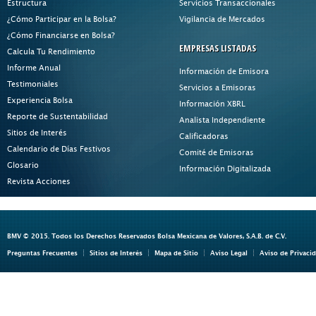
Estructura
Servicios Transaccionales
¿Cómo Participar en la Bolsa?
Vigilancia de Mercados
¿Cómo Financiarse en Bolsa?
EMPRESAS LISTADAS
Calcula Tu Rendimiento
Informe Anual
Información de Emisora
Testimoniales
Servicios a Emisoras
Experiencia Bolsa
Información XBRL
Reporte de Sustentabilidad
Analista Independiente
Sitios de Interés
Calificadoras
Calendario de Días Festivos
Comité de Emisoras
Glosario
Información Digitalizada
Revista Acciones
BMV © 2015. Todos los Derechos Reservados Bolsa Mexicana de Valores, S.A.B. de C.V.
Preguntas Frecuentes
Sitios de Interés
Mapa de Sitio
Aviso Legal
Aviso de Privaci