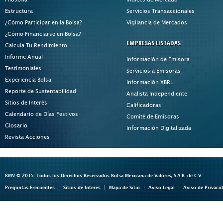
Estructura
Servicios Transaccionales
¿Cómo Participar en la Bolsa?
Vigilancia de Mercados
¿Cómo Financiarse en Bolsa?
EMPRESAS LISTADAS
Calcula Tu Rendimiento
Informe Anual
Información de Emisora
Testimoniales
Servicios a Emisoras
Experiencia Bolsa
Información XBRL
Reporte de Sustentabilidad
Analista Independiente
Sitios de Interés
Calificadoras
Calendario de Días Festivos
Comité de Emisoras
Glosario
Información Digitalizada
Revista Acciones
BMV © 2015. Todos los Derechos Reservados Bolsa Mexicana de Valores, S.A.B. de C.V.
Preguntas Frecuentes
Sitios de Interés
Mapa de Sitio
Aviso Legal
Aviso de Privaci