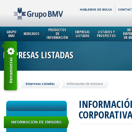
HABLEMOS DE BOLSA
CONTAC
PRODUCTOS
MI
GRUPO
EMPRESAS
LISTADOS Y
MERCADOS
DE
EMPR
BMV
LISTADAS
PROSPECTOS
INFORMACIÓN
EN B
EMPRESAS LISTADAS
Herramientas
Inicio
Empresas Listadas
Información de Emisora
INFORMACIÓN
CORPORATIV
INFORMACIÓN DE EMISORA