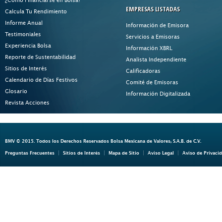
EMPRESAS LISTADAS
Calcula Tu Rendimiento
Informe Anual
Información de Emisora
Testimoniales
Servicios a Emisoras
Experiencia Bolsa
Información XBRL
Reporte de Sustentabilidad
Analista Independiente
Sitios de Interés
Calificadoras
Calendario de Días Festivos
Comité de Emisoras
Glosario
Información Digitalizada
Revista Acciones
BMV © 2015. Todos los Derechos Reservados Bolsa Mexicana de Valores, S.A.B. de C.V.
Preguntas Frecuentes
Sitios de Interés
Mapa de Sitio
Aviso Legal
Aviso de Privaci