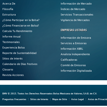
Acerca De
Información de Mercado
Filosofía
Índices de Mercado
Estructura
Servicios Transaccionales
¿Cómo Participar en la Bolsa?
Vigilancia de Mercados
¿Cómo Financiarse en Bolsa?
EMPRESAS LISTADAS
Calcula Tu Rendimiento
Informe Anual
Información de Emisora
Testimoniales
Servicios a Emisoras
Experiencia Bolsa
Información XBRL
Reporte de Sustentabilidad
Analista Independiente
Sitios de Interés
Calificadoras
Calendario de Días Festivos
Comité de Emisoras
Glosario
Información Digitalizada
Revista Acciones
BMV © 2015. Todos los Derechos Reservados Bolsa Mexicana de Valores, S.A.B. de C.V.
Preguntas Frecuentes
Sitios de Interés
Mapa de Sitio
Aviso Legal
Aviso de Privaci