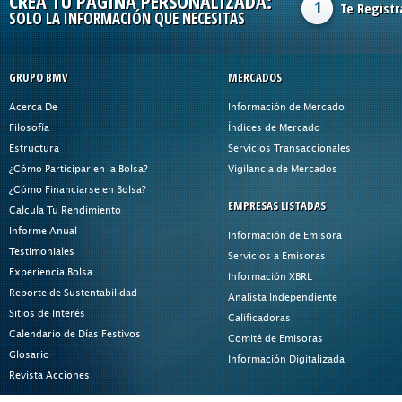
CREA TU PÁGINA PERSONALIZADA:
1
Te Registr
SOLO LA INFORMACIÓN QUE NECESITAS
GRUPO BMV
MERCADOS
Acerca De
Información de Mercado
Filosofía
Índices de Mercado
Estructura
Servicios Transaccionales
¿Cómo Participar en la Bolsa?
Vigilancia de Mercados
¿Cómo Financiarse en Bolsa?
EMPRESAS LISTADAS
Calcula Tu Rendimiento
Informe Anual
Información de Emisora
Testimoniales
Servicios a Emisoras
Experiencia Bolsa
Información XBRL
Reporte de Sustentabilidad
Analista Independiente
Sitios de Interés
Calificadoras
Calendario de Días Festivos
Comité de Emisoras
Glosario
Información Digitalizada
Revista Acciones