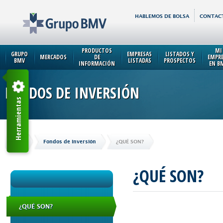
HABLEMOS DE BOLSA
CONTAC
PRODUCTOS
MI
GRUPO
EMPRESAS
LISTADOS Y
MERCADOS
DE
EMPR
BMV
LISTADAS
PROSPECTOS
INFORMACIÓN
EN B
FONDOS DE INVERSIÓN
Herramientas
Inicio
Fondos de Inversión
¿QUÉ SON?
¿QUÉ SON?
¿QUÉ SON?